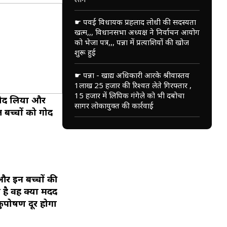
☛ पवई विधायक प्रहलाद लोधी की सदस्यता
खत्म,,, विधानसभा अध्यक्ष ने निर्वाचन आयोग
को भेजा पत्र,,, पन्ना में प्रत्याशियों की खोज
शुरू हुई
☛ पन्ना - खाद्य अधिकारी आरके श्रीवास्तव
1लाख 25 हजार की रिश्वत लेते गिरफ्तार ,
15 हजार में लिपिक गंगेले को भी दबोचा
ो गोद लिया और
सागर लोकायुक्त की कार्रवाई
बच्चों को गोद
ै और इन बच्चों की
 है वह क्या मदद
 कुपोषण दूर होगा