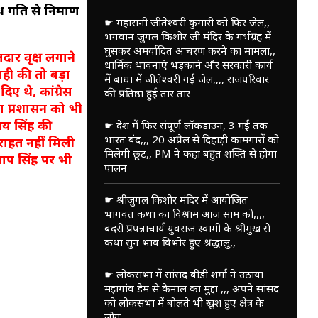
 गति से निर्माण
☛ महारानी जीतेश्वरी कुमारी को फिर जेल,,
भगवान जुगल किशोर जी मंदिर के गर्भग्रह में
घुसकर अमर्यादित आचरण करने का मामला,,
दार वृक्ष लगाने
धार्मिक भावनाएं भड़काने और सरकारी कार्य
ही की तो बड़ा
में बाधा में जीतेश्वरी गई जेल,,,, राजपरिवार
िए थे, कांग्रेस
की प्रतिष्ठा हुई तार तार
या प्रशासन को भी
जय सिंह की
☛ देश में फिर संपूर्ण लॉकडाउन, 3 मई तक
भारत बंद,,, 20 अप्रैल से दिहाड़ी कामगारों को
 राहत नहीं मिली
मिलेगी छूट,, PM ने कहा बहुत शक्ति से होगा
्रताप सिंह पर भी
पालन
☛ श्रीजुगल किशोर मंदिर में आयोजित
भागवत कथा का विश्राम आज साम को,,,,
बदरी प्रपन्नाचार्य युवराज स्वामी के श्रीमुख से
कथा सुन भाव विभोर हुए श्रद्धालु,,
☛ लोकसभा में सांसद बीडी शर्मा ने उठाया
मझगांव डैम से कैनाल का मुद्दा ,,, अपने सांसद
को लोकसभा में बोलते भी खुश हुए क्षेत्र के
लोग