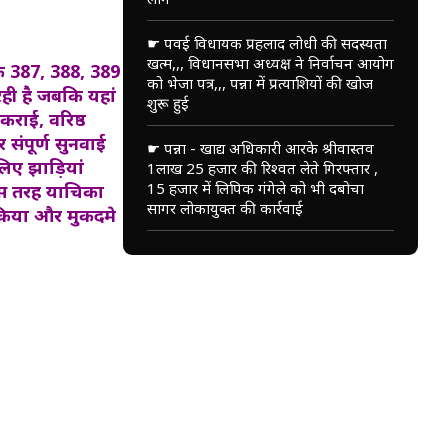
☛ पवई विधायक प्रहलाद लोधी की सदस्यता
खत्म,,, विधानसभा अध्यक्ष ने निर्वाचन आयोग
ंक 387, 388, 389
को भेजा पत्र,,, पन्ना में प्रत्याशियों की खोज
 रही है जबकि यहां
शुरू हुई
कराई, वरिष्ठ
 संपूर्ण सुनवाई
☛ पन्ना - खाद्य अधिकारी आरके श्रीवास्तव
लिए झाड़ियां
1लाख 25 हजार की रिश्वत लेते गिरफ्तार ,
15 हजार में लिपिक गंगेले को भी दबोचा
 इस तरह याचिका
सागर लोकायुक्त की कार्रवाई
किया और मुकदमे