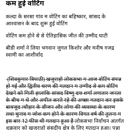
कम हुई वोटिंग
कल्दा के सरसा गांव में वोटिंग का बहिष्कार, सांसद के
आश्वासन के बाद शुरू हुई वोटिंग
वोटिंग कम होने से से ऐतिहासिक जीत की उम्मीद घाटी
बीडी शर्मा ने लिया भगवान जुगल किशोर और मनीष गजेंद्र
स्वामी का आशीर्वाद
(शिवकुमार त्रिपाठी) खजुराहो लोकसभा में आज वोटिंग संपन्न
हो गई और द्वितीय चरण की मतदान में उम्मीद से कम वोटिंग
देखने को मिली हालांकि सांसद विष्णु दत्त शर्मा लगातार जनता
के बीच में थे और अपील करते रहे की अच्छा मतदान करें इसके
बावजूद त्यौहार के सीजन और लोगों की व्यवस्था के कारण
तथा चुनाव में जोश कम होने के कारण विगत वर्ष की तुलना में
इस बार 12 फीस थी मतदान हुआ है
लोकसभा निर्वाचन अंतर्गत
शुक्रवार को खजुराहो संसदीय क्षेत्र के लिए मतदान हुआ। पन्ना