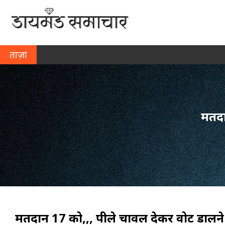
ताज़ा
खबर
मतदा
मतदान 17 को,,, पीले चावल देकर वोट डालने 